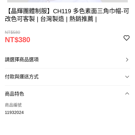
【晶輝團體制服】CH119 多色素面三角巾帽-可
改色可客製 | 台灣製造 | 熱銷推薦 |
NT$580
NT$380
請選擇商品選項
付款與運送方式
付款方式
商品特色
信用卡一次付款
商品編號
運送方式
11932024
黑貓
每筆NT$120