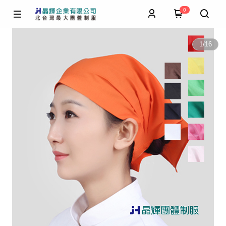
0
1
/
16