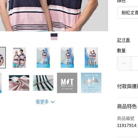
顏色
粉紅丈
尺寸表
數量
付款與運
看更多
付款方式
商品特色
信用卡一
商品編號
11917914
運送方式