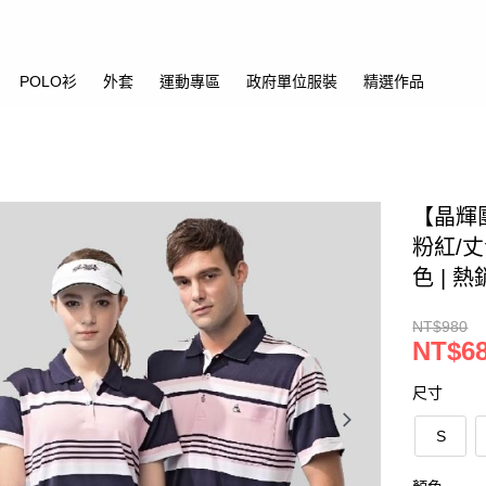
POLO衫
外套
運動專區
政府單位服裝
精選作品
【晶輝
粉紅/丈
色 | 
NT$980
NT$6
尺寸
S