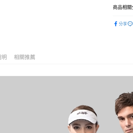
商品相關分
黑貓
每筆NT$1
POLO衫
分享
說明
相關推薦