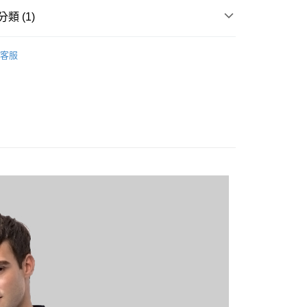
類 (1)
20
短袖POLO衫
客服