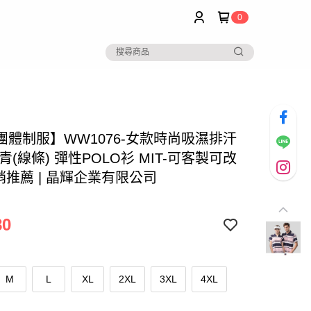
0
團體制服】WW1076-女款時尚吸濕排汗
青(線條) 彈性POLO衫 MIT-可客製可改
熱銷推薦 | 晶輝企業有限公司
80
M
L
XL
2XL
3XL
4XL