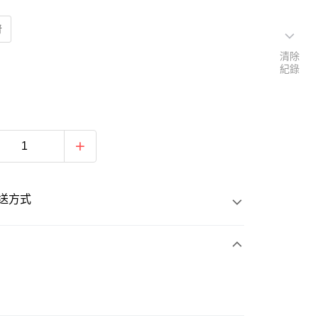
青
清除
紀錄
送方式
次付款