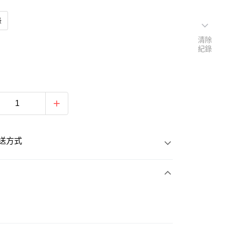
綠
清除
紀錄
送方式
次付款