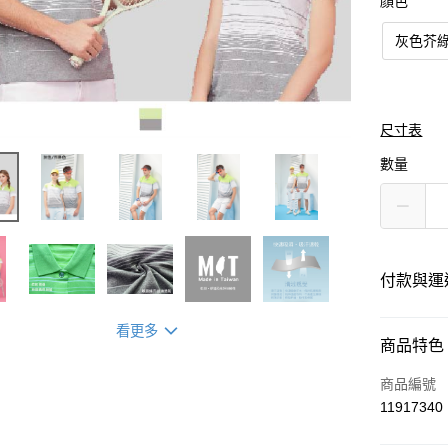
顏色
灰色芥
尺寸表
數量
付款與運
看更多
付款方式
商品特色
信用卡一
商品編號
11917340
運送方式