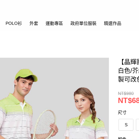
POLO衫
外套
運動專區
政府單位服裝
精選作品
【晶輝
白色/芥
製可改色
NT$980
NT$6
尺寸
S