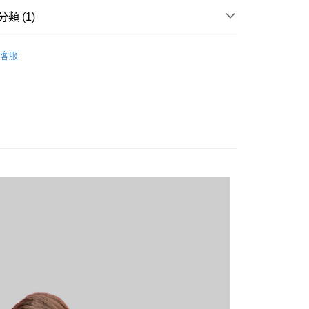
類 (1)
20
短袖POLO衫
客服