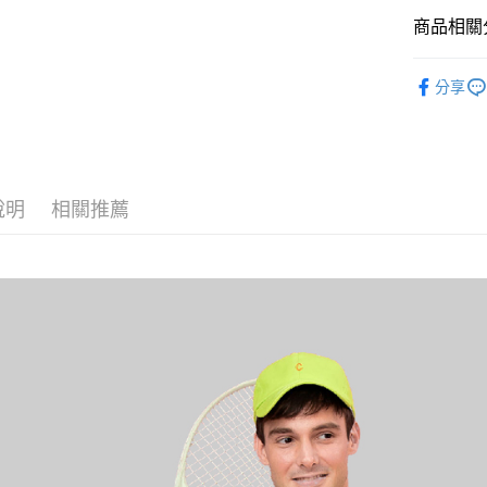
商品相關分
黑貓
每筆NT$1
POLO衫
分享
說明
相關推薦