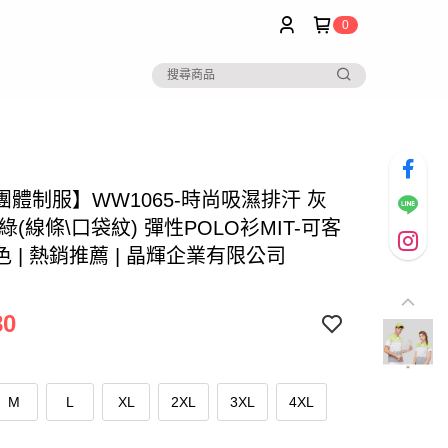
0
團體制服】WW1065-時尚吸濕排汗 灰
綠(線條\口袋紋) 彈性POLO衫MIT-可客
 | 熱銷推薦 | 晶輝企業有限公司
80
M
L
XL
2XL
3XL
4XL