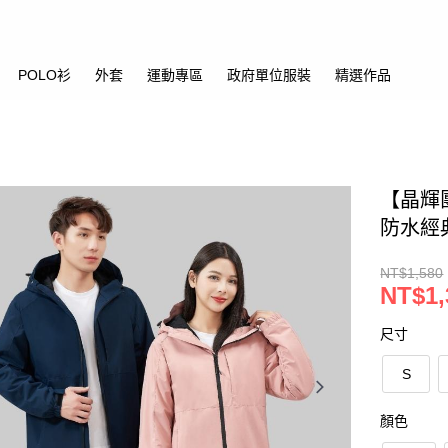
POLO衫
外套
運動專區
政府單位服裝
精選作品
【晶輝團
防水經
NT$1,580
NT$1,
尺寸
S
顏色