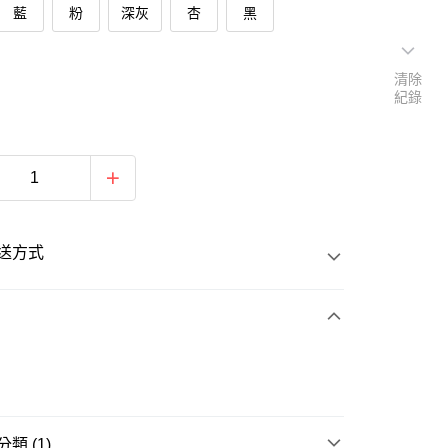
藍
粉
深灰
杏
黑
清除
紀錄
送方式
次付款
類 (1)