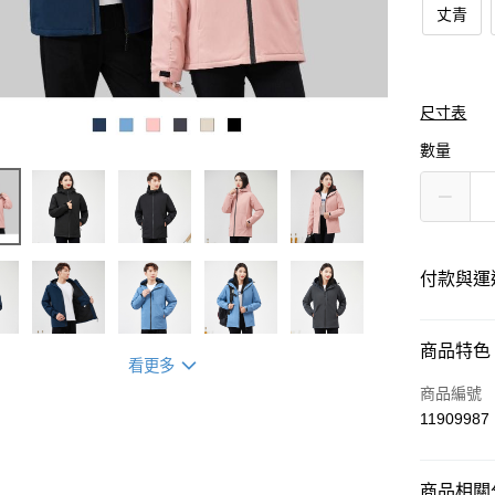
丈青
尺寸表
數量
付款與運
付款方式
商品特色
看更多
信用卡一
商品編號
11909987
運送方式
商品相關分