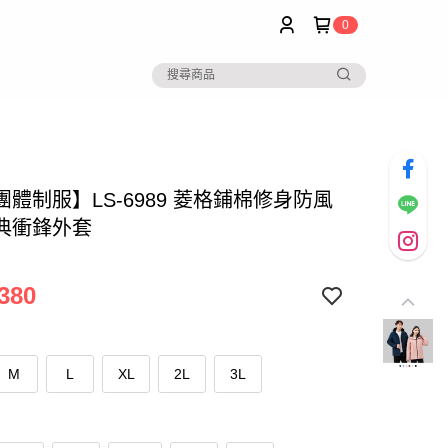
0
體制服】LS-6989 菱格鋪棉修身防風
典衝鋒外套
380
M
L
XL
2L
3L