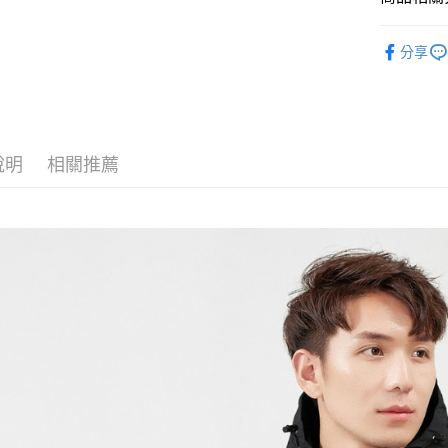
黑貓
每筆NT$1
外套
外
分享
說明
相關推薦