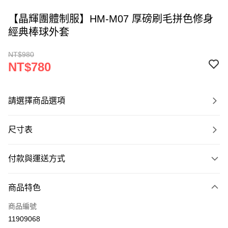
【晶輝團體制服】HM-M07 厚磅刷毛拼色修身
經典棒球外套
NT$980
NT$780
請選擇商品選項
尺寸表
付款與運送方式
付款方式
商品特色
信用卡一次付款
商品編號
運送方式
11909068