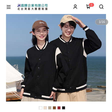
0
1
/
16