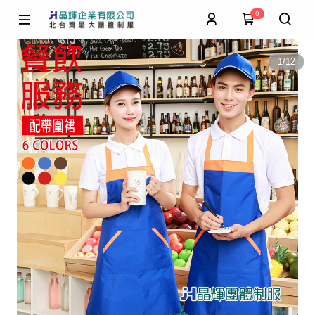
0
1
/
12