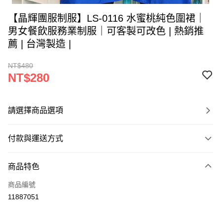
【晶輝團服制服】LS-0116 水蜜桃純色圍裙｜
男女餐飲服務業制服｜可客製可改色 | 熱銷推
薦 | 台灣製造 |
NT$480
NT$280
請選擇商品選項
付款與運送方式
付款方式
商品特色
信用卡一次付款
商品編號
運送方式
11887051
黑貓