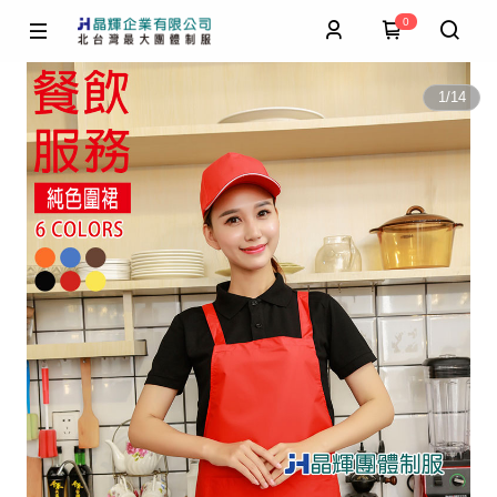
0
1
/
14