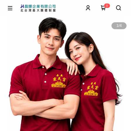
0
1
/
4