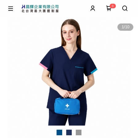
0
1
/
10