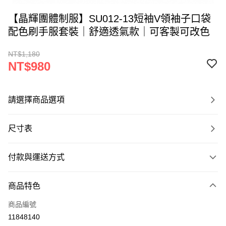
【晶輝團體制服】SU012-13短袖V領袖子口袋
配色刷手服套裝｜舒適透氣款｜可客製可改色
NT$1,180
NT$980
請選擇商品選項
尺寸表
付款與運送方式
付款方式
商品特色
信用卡一次付款
商品編號
運送方式
11848140