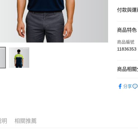
付款與運
付款方式
商品特色
信用卡一
商品編號
11836353
運送方式
商品相關分
黑貓
每筆NT$1
政府/企業
分享
說明
相關推薦