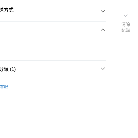
送方式
清除
紀錄
次付款
類 (1)
20
POLO衫
客服