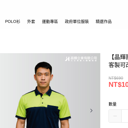
POLO衫
外套
運動專區
政府單位服裝
精選作品
【晶輝
客製可
NT$690
NT$1
數量