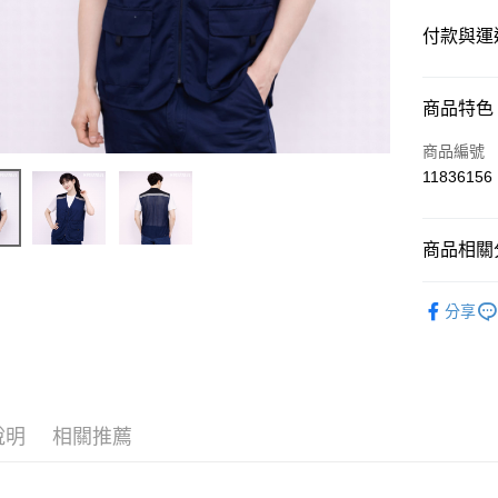
付款與運
付款方式
商品特色
信用卡一
商品編號
11836156
運送方式
商品相關分
黑貓
每筆NT$1
政府/企業
分享
說明
相關推薦