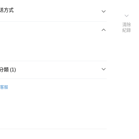
送方式
清除
紀錄
次付款
類 (1)
20
背心
客服