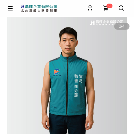
0
1
/
4