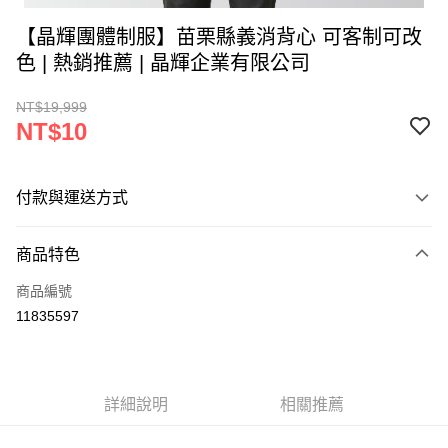
【晶輝團體制服】苗栗縣義消背心 可客制可改
色 | 熱銷推薦 | 晶輝企業有限公司
NT$19,999
NT$10
付款與運送方式
付款方式
商品特色
信用卡一次付款
商品編號
運送方式
11835597
黑貓
每筆NT$120
詳細說明
相關推薦