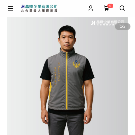
0
1
/
2