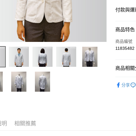
付款與運
付款方式
商品特色
信用卡一
商品編號
11835482
運送方式
商品相關分
黑貓
每筆NT$1
政府/企業
分享
說明
相關推薦