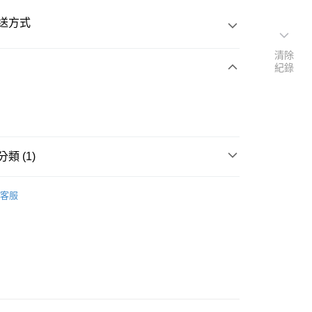
送方式
清除
紀錄
次付款
類 (1)
20
外套
客服