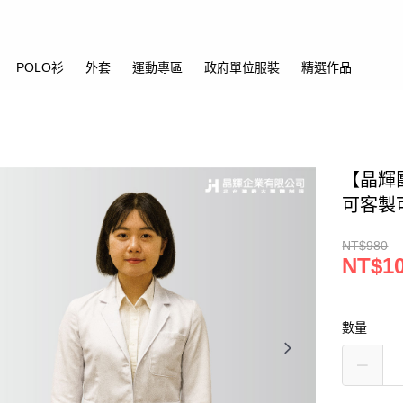
POLO衫
外套
運動專區
政府單位服裝
精選作品
【晶輝
可客製
NT$980
NT$1
數量