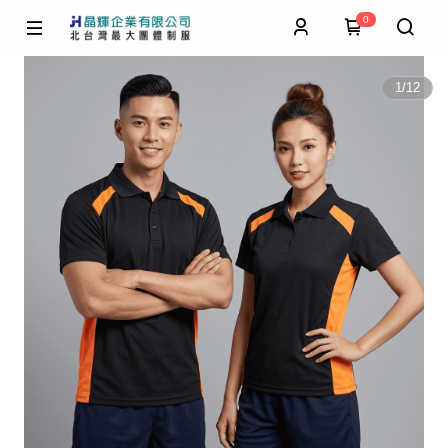
0
1
/
12