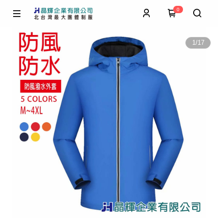
0
1
/
17