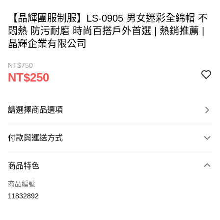
【晶輝團服制服】LS-0905 男女迷彩全綿帽 不
悶熱 防污耐磨 時尚百搭戶外首選 | 熱銷推薦 |
晶輝企業有限公司
NT$750
NT$250
請選擇商品選項
付款與運送方式
付款方式
商品特色
信用卡一次付款
商品編號
運送方式
11832892
黑貓