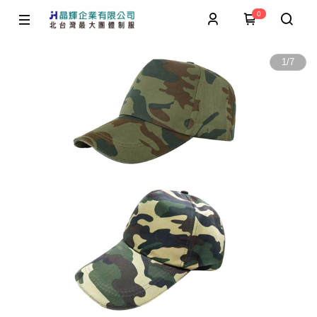
0
1
/
7