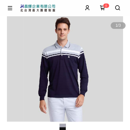
0
1
/
3