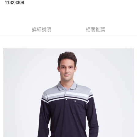
運送方式
11828309
黑貓
每筆NT$120
詳細說明
相關推薦