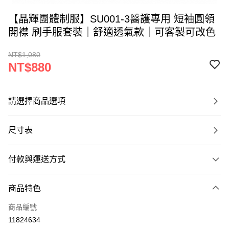
【晶輝團體制服】SU001-3醫護專用 短袖圓領
開襟 刷手服套裝｜舒適透氣款｜可客製可改色
NT$1,080
NT$880
請選擇商品選項
尺寸表
付款與運送方式
付款方式
商品特色
信用卡一次付款
商品編號
運送方式
11824634