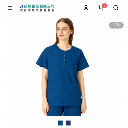
0
1
/
9