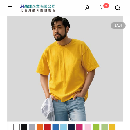
0
1
/
14