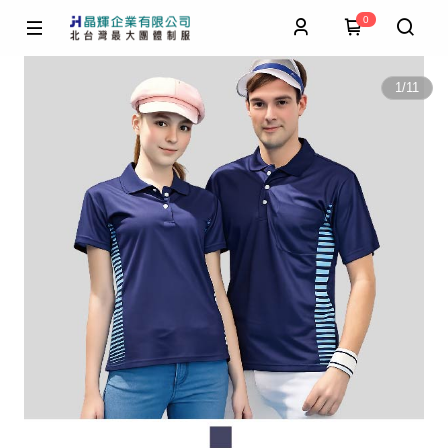
0
1
/
11