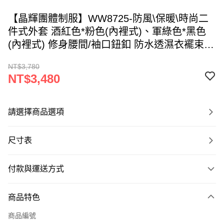
【晶輝團體制服】WW8725-防風\保暖\時尚二
件式外套 酒紅色*粉色(內裡式)、軍綠色*黑色
(內裡式) 修身腰間/袖口鈕釦 防水透濕衣襬束口
式帽子外套-女款 可客製可改色
NT$3,780
NT$3,480
請選擇商品選項
尺寸表
付款與運送方式
付款方式
商品特色
信用卡一次付款
商品編號