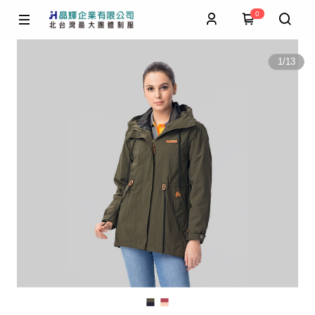
0
1
/
13