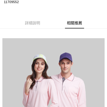
運送方式
11709552
黑貓
每筆NT$120
詳細說明
相關推薦