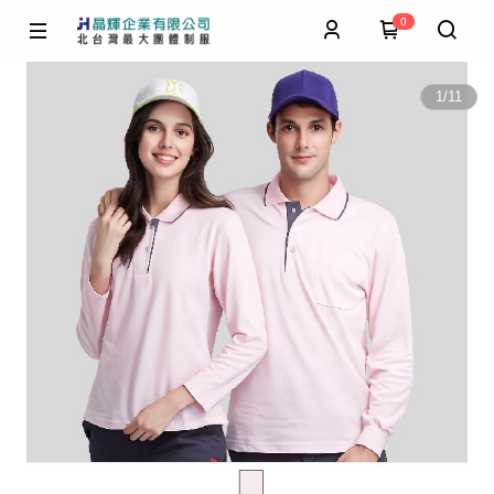
0
1
/
11