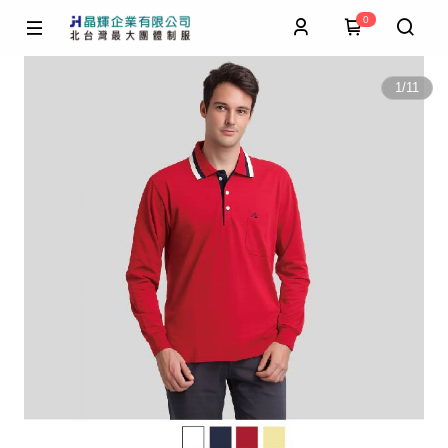
0
1
/
11