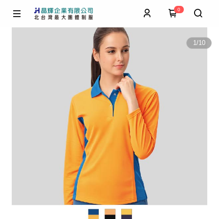
0
1
/
10