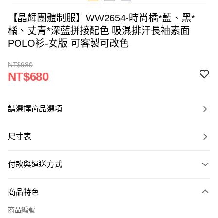
【晶輝團體制服】WW2654-時尚橘*藍、黑*
橘、丈青*深藍拼接配色 吸濕排汗長袖素面
POLO衫-女版 可客製可改色
NT$980
NT$680
請選擇商品選項
尺寸表
付款與運送方式
付款方式
商品特色
信用卡一次付款
商品編號