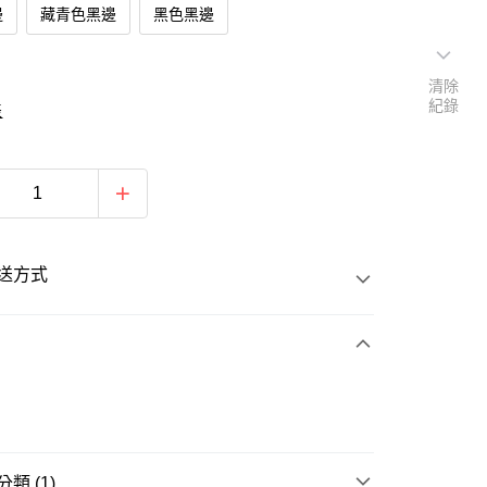
邊
藏青色黑邊
黑色黑邊
清除
紀錄
表
送方式
次付款
類 (1)