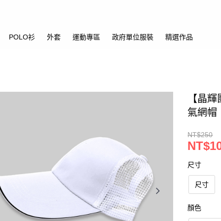
POLO衫
外套
運動專區
政府單位服裝
精選作品
【晶輝團
氣網帽
NT$250
NT$1
尺寸
尺寸
顏色