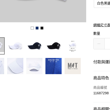
白色黑
網帽尺寸
數量
付款與運
付款方式
商品特色
信用卡一
商品編號
11687298
運送方式
商品相關分