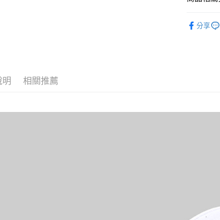
黑貓
每筆NT$1
帽子
素
分享
說明
相關推薦