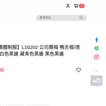
0
體制服】LS0202 公司團帽 鴨舌帽/透
 白色黑邊 藏青色黑邊 黑色黑邊
00