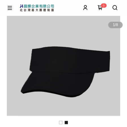
0
1
/
8