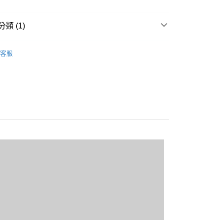
類 (1)
20
短袖POLO衫
客服