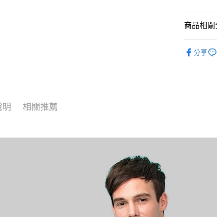
運送方式
商品相關分
黑貓
每筆NT$1
POLO衫
分享
說明
相關推薦