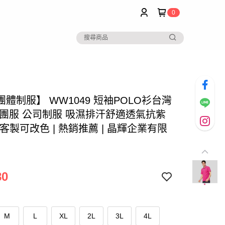
0
體制服】 WW1049 短袖POLO衫台灣
版團服 公司制服 吸濕排汗舒適透氣抗紫
客製可改色 | 熱銷推薦 | 晶輝企業有限
80
M
L
XL
2L
3L
4L