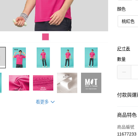
顏色
桃紅色
尺寸表
數量
付款與運
看更多
付款方式
商品特色
信用卡一
商品編號
11677233