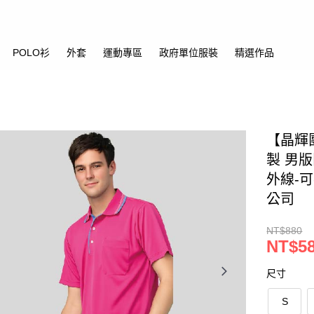
POLO衫
外套
運動專區
政府單位服裝
精選作品
【晶輝團
製 男
外線-可
公司
NT$880
NT$5
尺寸
S