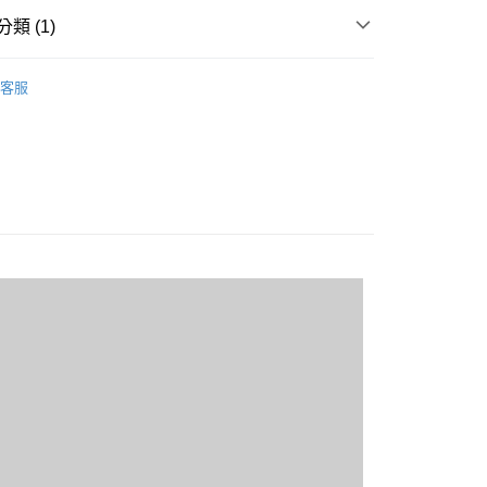
類 (1)
20
短袖POLO衫
客服