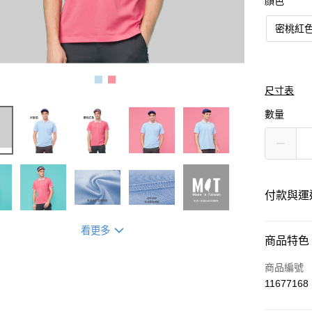
顏色
密桃紅
尺寸表
數量
付款與運
看更多
付款方式
商品特色
信用卡一
商品編號
11677168
運送方式