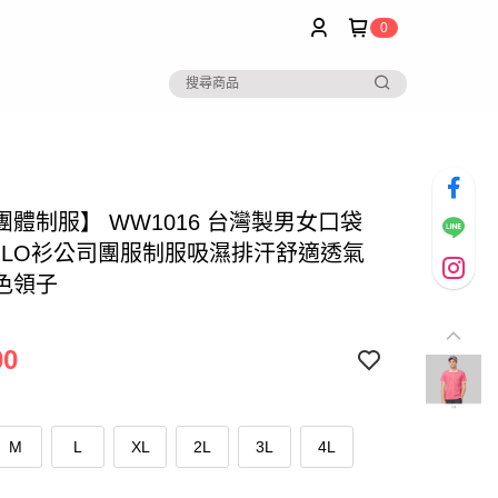
0
團體制服】 WW1016 台灣製男女口袋
OLO衫公司團服制服吸濕排汗舒適透氣
色領子
00
M
L
XL
2L
3L
4L