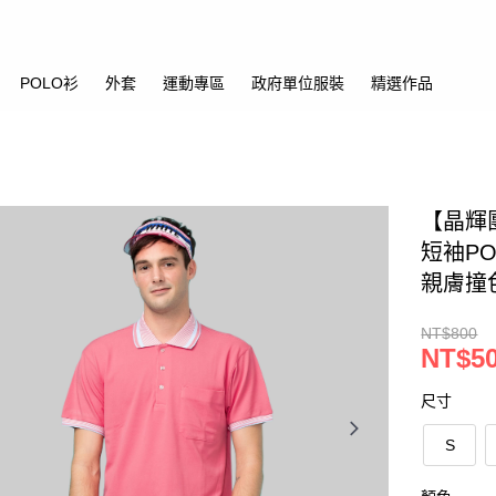
POLO衫
外套
運動專區
政府單位服裝
精選作品
【晶輝
短袖P
親膚撞
NT$800
NT$5
尺寸
S