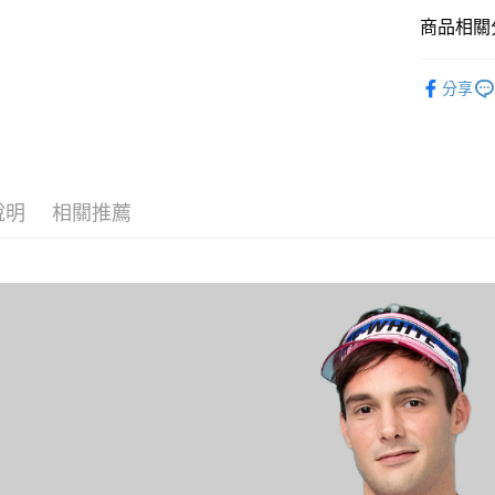
商品相關分
黑貓
每筆NT$1
POLO衫
分享
說明
相關推薦