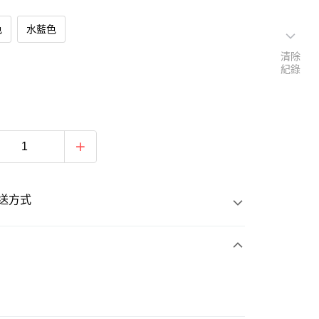
色
水藍色
清除
紀錄
送方式
次付款