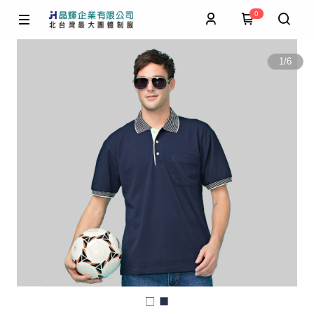
0
1
/
6