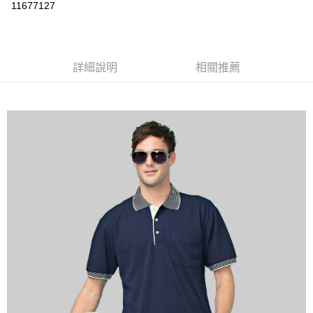
運送方式
11677127
黑貓
每筆NT$120
詳細說明
相關推薦