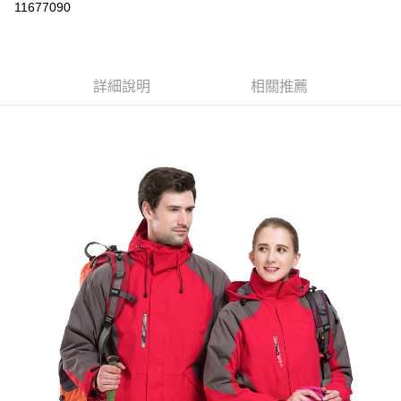
運送方式
11677090
黑貓
每筆NT$120
詳細說明
相關推薦