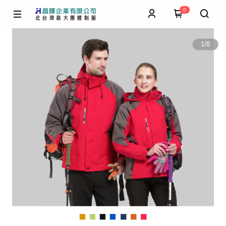
0
1
/
8