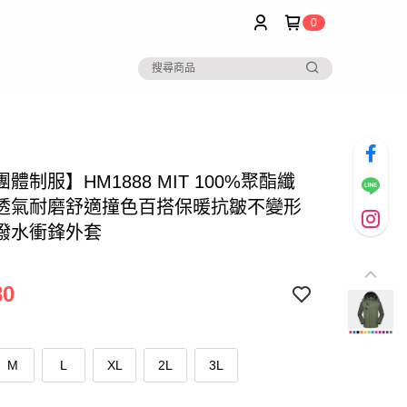
0
體制服】HM1888 MIT 100%聚酯纖
透氣耐磨舒適撞色百搭保暖抗皺不變形
潑水衝鋒外套
80
M
L
XL
2L
3L