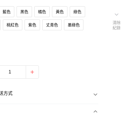
藍色
黑色
橘色
黃色
綠色
清除
桃紅色
紫色
丈青色
墨綠色
紀錄
送方式
次付款