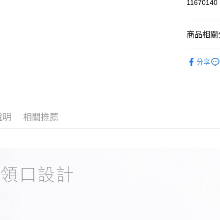
11670140
運送方式
商品相關分
黑貓
每筆NT$1
外套
衝
分享
說明
相關推薦