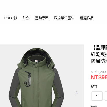
POLO衫
外套
運動專區
政府單位服裝
精選作品
【晶輝團
維乾爽
防風防
NT$1,200
NT$9
尺寸
S