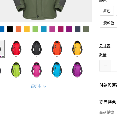
顏色
紅色
淺藍色
尺寸表
數量
付款與運
看更多
付款方式
商品特色
信用卡一
商品編號