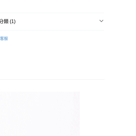
類 (1)
20
鋒外套
客服