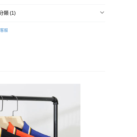
類 (1)
20
短袖POLO衫
客服