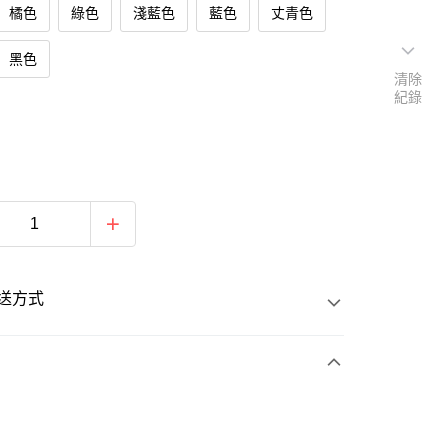
橘色
綠色
淺藍色
藍色
丈青色
黑色
清除
紀錄
送方式
次付款