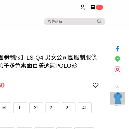
0
團體制服】LS-Q4 男女公司團服制服條
領子多色素面百搭透氣POLO衫
50
M
L
XL
2L
3L
4L