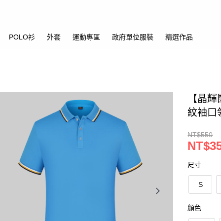
POLO衫
外套
運動專區
政府單位服裝
精選作品
【晶輝
紋袖口
NT$550
NT$3
尺寸
S
顏色