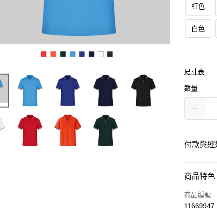
紅色
白色
尺寸表
數量
付款與運
付款方式
商品特色
信用卡一
商品編號
11669947