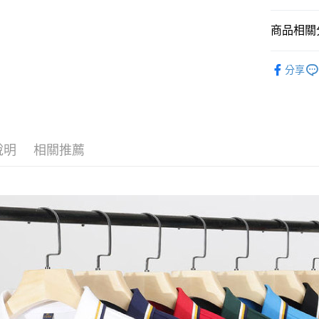
運送方式
商品相關分
黑貓
每筆NT$1
POLO衫
分享
說明
相關推薦