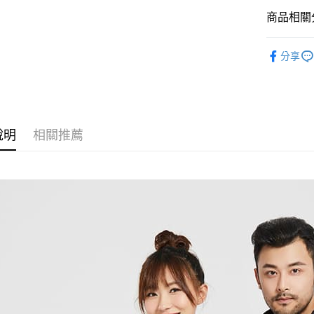
商品相關分
黑貓
每筆NT$1
外套
衝
分享
說明
相關推薦