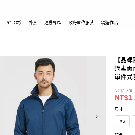
POLO衫
外套
運動專區
政府單位服裝
精選作品
【晶輝團
適素面
單件式
NT$1,300
NT$1,
尺寸
XS