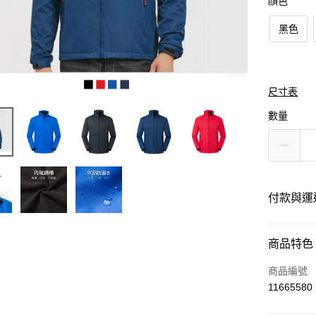
顏色
黑色
尺寸表
數量
付款與運
付款方式
商品特色
信用卡一
商品編號
11665580
運送方式