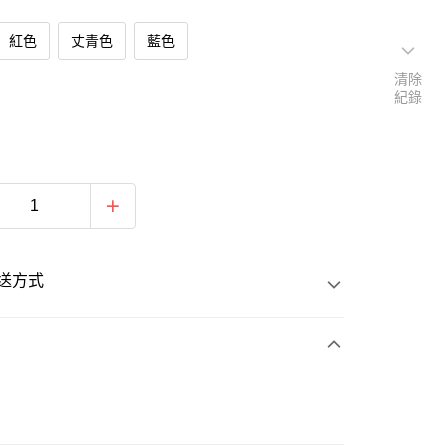
紅色
丈青色
藍色
清除
紀錄
送方式
次付款