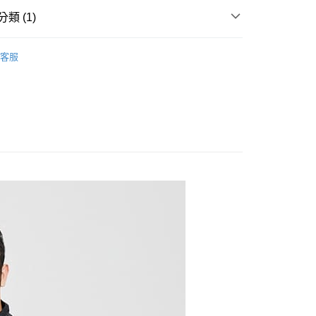
類 (1)
20
鋒外套
客服