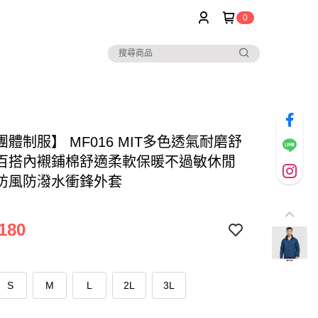
0
體制服】 MF016 MIT多色透氣耐磨舒
百搭內襯鋪棉舒適柔軟保暖不過敏休閒
防風防潑水衝鋒外套
180
S
M
L
2L
3L