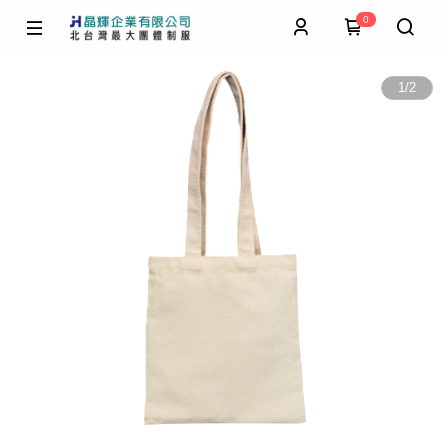
0
1
/
2