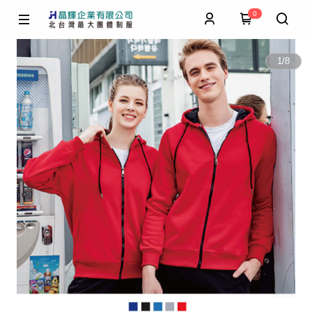
0
1
/
8