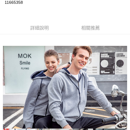
運送方式
11665358
黑貓
每筆NT$120
詳細說明
相關推薦