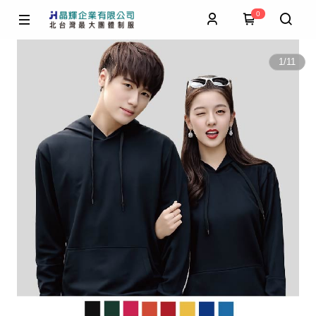
0
1
/
11