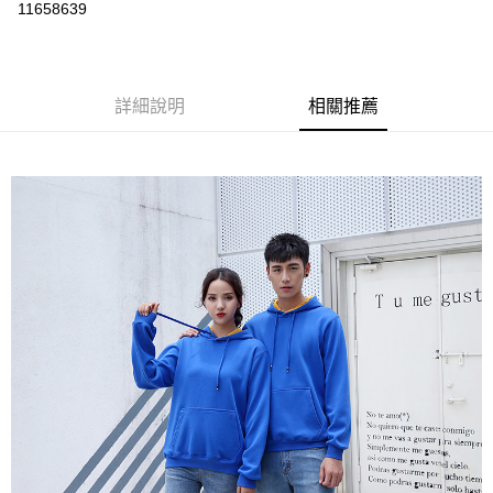
運送方式
11658639
黑貓
每筆NT$120
詳細說明
相關推薦