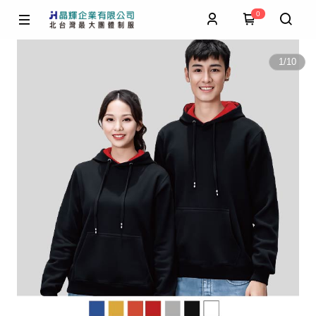
0
1
/
10