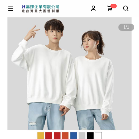
0
1
/
1