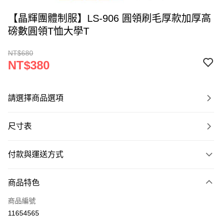
【晶輝團體制服】LS-906 圓領刷毛厚款加厚高
磅數圓領T恤大學T
NT$680
NT$380
請選擇商品選項
尺寸表
付款與運送方式
付款方式
商品特色
信用卡一次付款
商品編號
運送方式
11654565