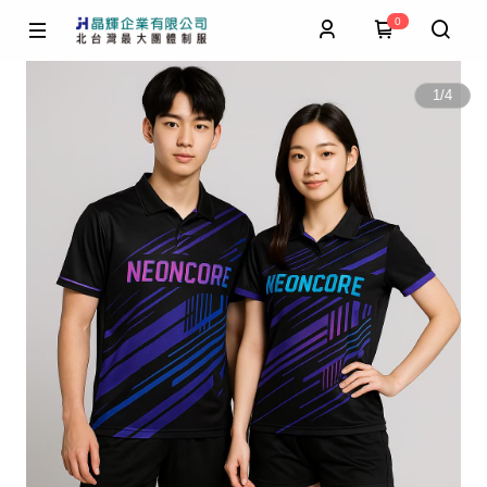
0
1
/
4