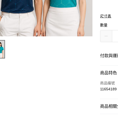
尺寸表
數量
付款與運
付款方式
商品特色
信用卡一
商品編號
11654189
運送方式
商品相關分
黑貓
每筆NT$1
運動服飾