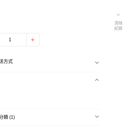
清除
紀錄
送方式
次付款
類 (1)
20
羽球