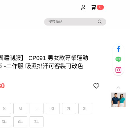
0
團體制服】 CP091 男女款專業運動
O衫 -工作服 吸濕排汗可客製可改色
80
S
M
L
XL
2L
3L
5L
6L
7L