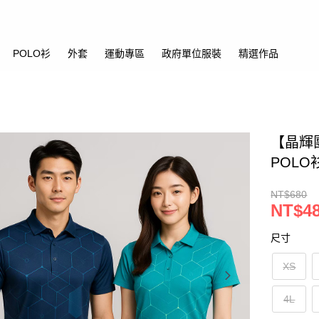
POLO衫
外套
運動專區
政府單位服裝
精選作品
【晶輝
POL
NT$680
NT$4
尺寸
XS
4L