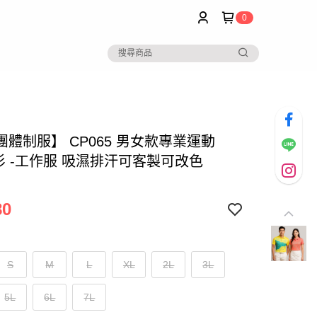
0
團體制服】 CP065 男女款專業運動
O衫 -工作服 吸濕排汗可客製可改色
80
S
M
L
XL
2L
3L
5L
6L
7L