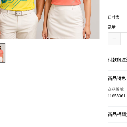
尺寸表
數量
付款與運
付款方式
商品特色
信用卡一
商品編號
11653061
運送方式
商品相關分
黑貓
每筆NT$1
運動服飾