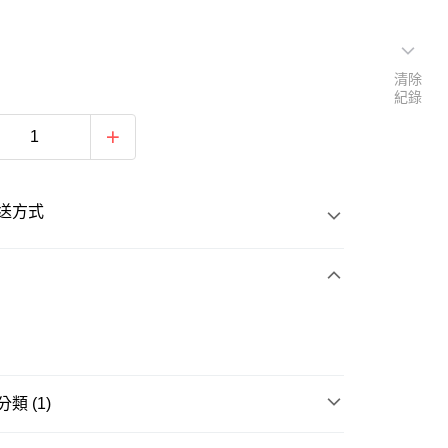
清除
紀錄
送方式
次付款
類 (1)
20
羽球