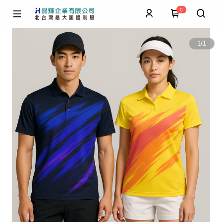
0
1
/
1