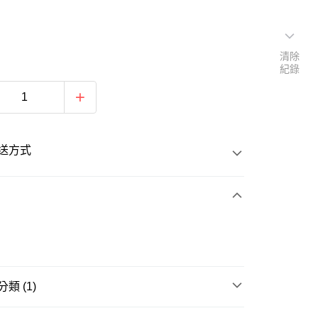
清除
紀錄
送方式
次付款
類 (1)
20
羽球