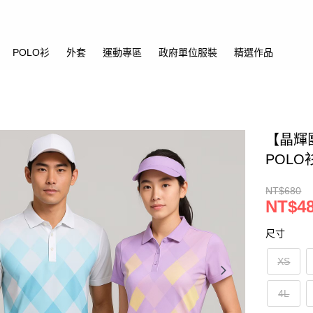
POLO衫
外套
運動專區
政府單位服裝
精選作品
【晶輝
POL
NT$680
NT$4
尺寸
XS
4L