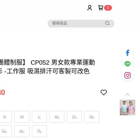
0
團體制服】 CP052 男女款專業運動
O衫 -工作服 吸濕排汗可客製可改色
80
S
M
L
XL
2L
3L
5L
6L
7L