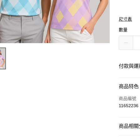
尺寸表
數量
付款與運
付款方式
商品特色
信用卡一
商品編號
11652236
運送方式
商品相關分
黑貓
每筆NT$1
運動服飾