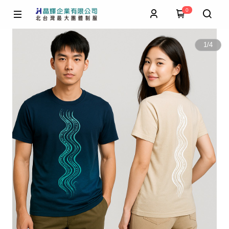
0
1
/
4