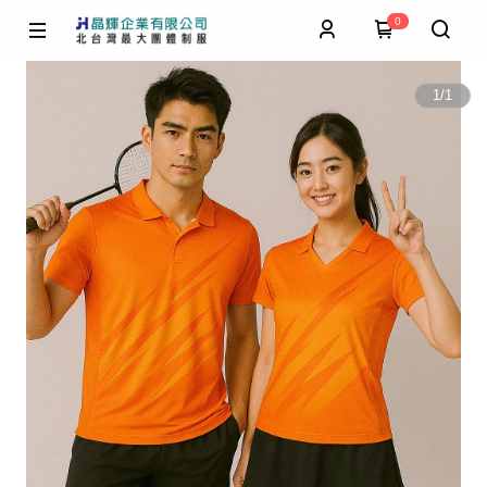
0
1
/
1