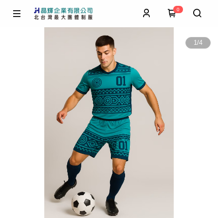
0
1
/
4