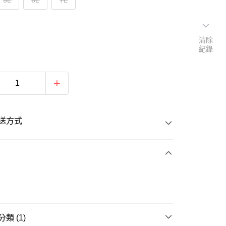
5L
6L
7L
清除
紀錄
送方式
次付款
類 (1)