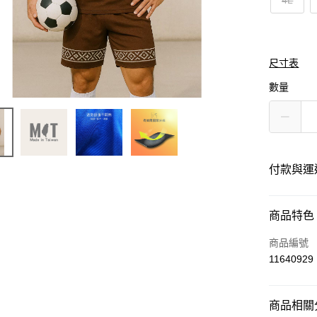
4L
尺寸表
數量
付款與運
付款方式
商品特色
信用卡一
商品編號
11640929
運送方式
商品相關分
黑貓