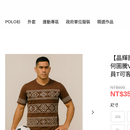
POLO衫
外套
運動專區
政府單位服裝
精選作品
【晶輝
何圖騰
員T可
NT$600
NT$3
尺寸
XS