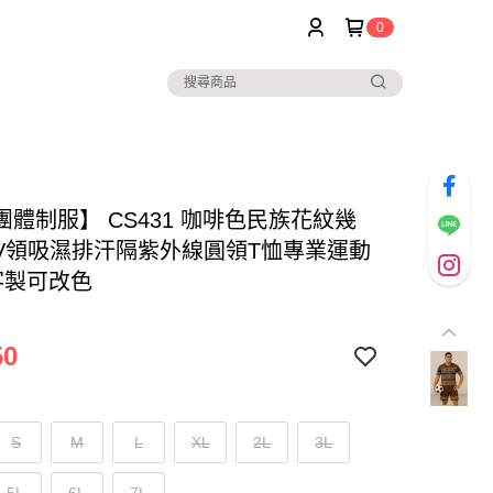
0
團體制服】 CS431 咖啡色民族花紋幾
V領吸濕排汗隔紫外線圓領T恤專業運動
客製可改色
50
S
M
L
XL
2L
3L