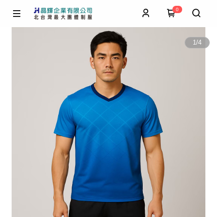
0
1
/
4