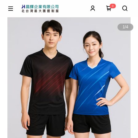
0
1
/
4